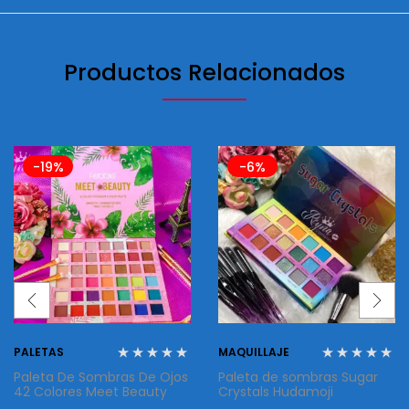
Productos Relacionados
-19%
-6%
PALETAS
MAQUILLAJE
Paleta De Sombras De Ojos
Paleta de sombras Sugar
42 Colores Meet Beauty
Crystals Hudamoji