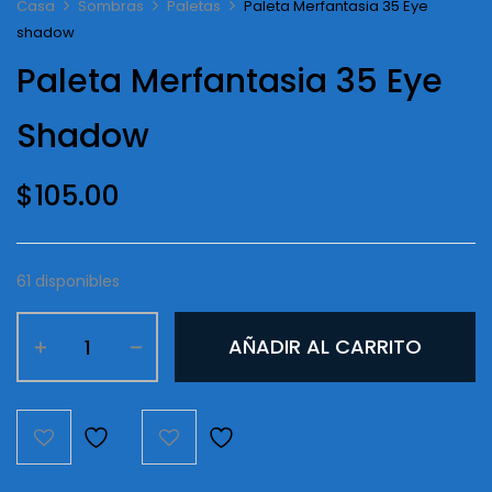
Casa
Sombras
Paletas
Paleta Merfantasia 35 Eye
shadow
Paleta Merfantasia 35 Eye
Shadow
$
105.00
61 disponibles
Paleta
AÑADIR AL CARRITO
Merfantasia
35
Eye
shadow
cantidad