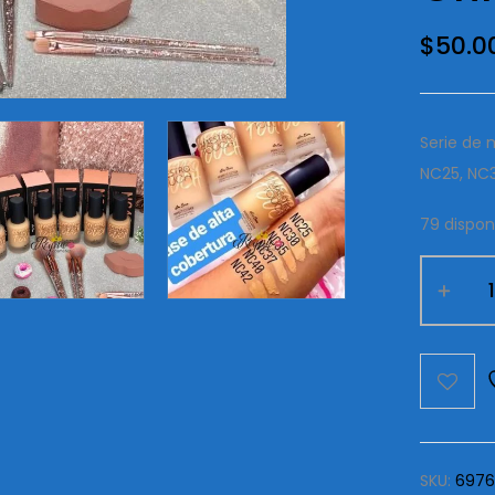
$
50.0
Serie de 
NC25, NC
79 dispon
Maquillaj
Liquido
Maestro
Touch
Lime
Crime
cantida
SKU:
6976