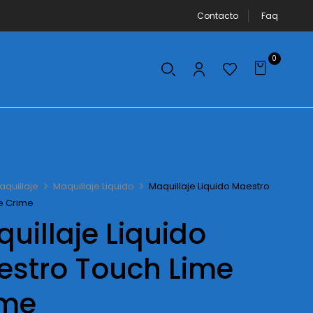
Contacto
Faq
0
aquillaje
Maquillaje Liquido
Maquillaje Liquido Maestro
e Crime
uillaje Liquido
stro Touch Lime
ime