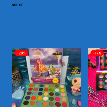
$
60.00
-20%
-17%