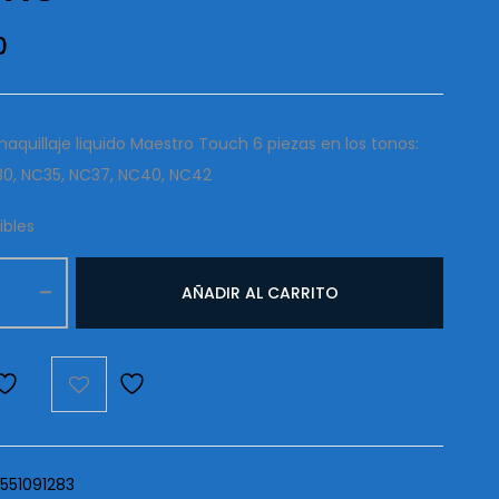
0
maquillaje liquido Maestro Touch 6 piezas en los tonos:
30, NC35, NC37, NC40, NC42
ibles
e
AÑADIR AL CARRITO
d
551091283