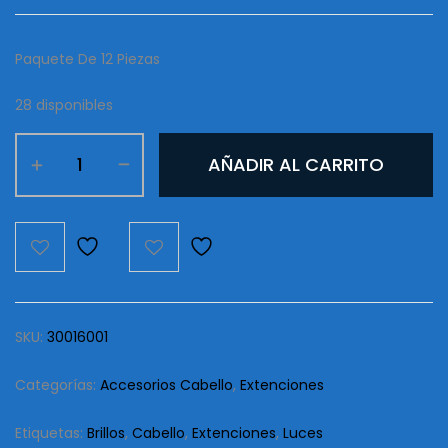
Paquete De 12 Piezas
28 disponibles
Luces
AÑADIR AL CARRITO
Para
El
Cabello
Brillantes
cantidad
SKU:
30016001
Categorías:
Accesorios Cabello
,
Extenciones
Etiquetas:
Brillos
,
Cabello
,
Extenciones
,
Luces