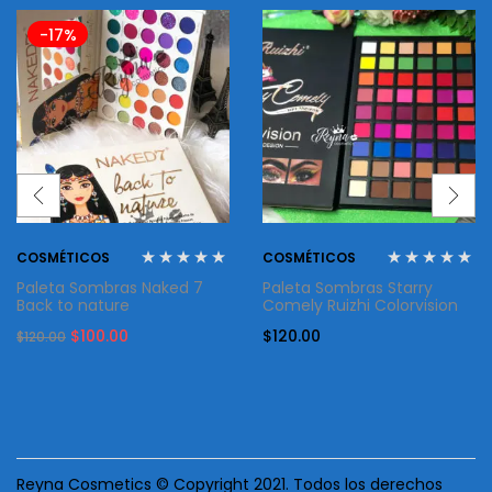
-17%
COSMÉTICOS
COSMÉTICOS
Paleta Sombras Naked 7
Paleta Sombras Starry
Back to nature
Comely Ruizhi Colorvision
Original
Current
$
100.00
$
120.00
$
120.00
price
price
was:
is:
$120.00.
$100.00.
Reyna Cosmetics © Copyright 2021. Todos los derechos