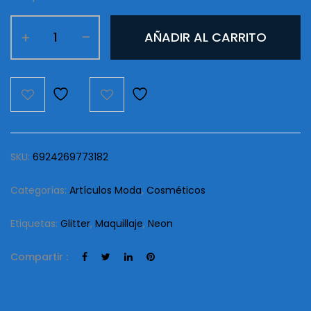
Glitter
AÑADIR AL CARRITO
Neon
SFR
Color
cantidad
SKU:
6924269773182
Categorías:
Artículos Moda
,
Cosméticos
Etiquetas:
Glitter
,
Maquillaje
,
Neon
Compartir :