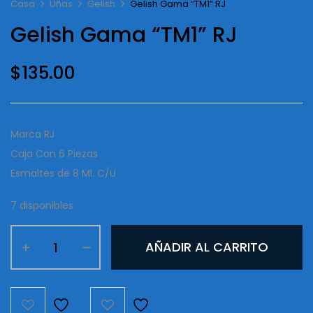
Casa
Uñas
Gelish
Gelish Gama “TM1” RJ
Gelish Gama “TM1” RJ
$
135.00
Marca RJ
Caja Con 6 Piezas
Esmaltes de 8 Ml. C/U
7 disponibles
Gelish
AÑADIR AL CARRITO
Gama
"TM1"
RJ