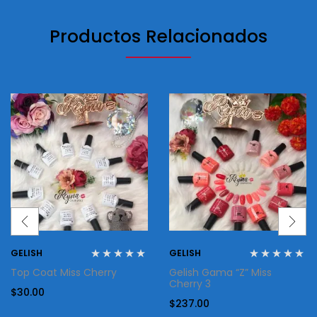
Productos Relacionados
GELISH
GELISH
Top Coat Miss Cherry
Gelish Gama “Z” Miss
Cherry 3
$
30.00
$
237.00