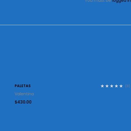
You must be
logged in
PALETAS
(0)
Valentina
$
430.00