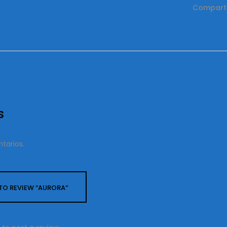
Comparti
s
tarios.
 TO REVIEW “AURORA”