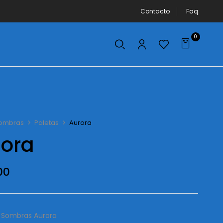
Contacto
Faq
0
ombras
Paletas
Aurora
rora
00
e Sombras Aurora