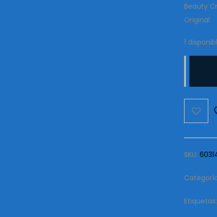
Beauty C
Original
1 disponib
Aurora
cantida
SKU:
6031
Categorí
Etiquetas