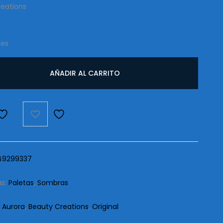
reations
les
AÑADIR AL CARRITO
d
49299337
as:
Paletas
,
Sombras
:
Aurora
,
Beauty Creations
,
Original