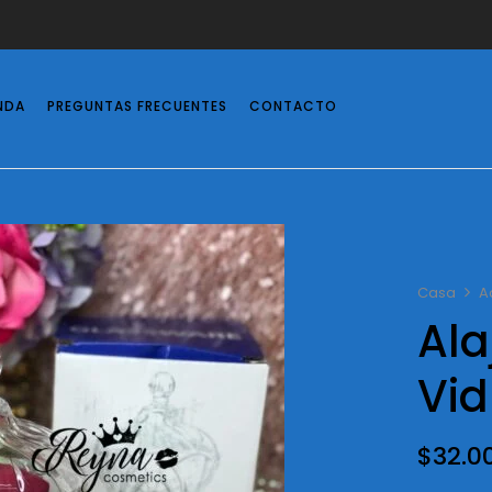
NDA
PREGUNTAS FRECUENTES
CONTACTO
Casa
A
Ala
Vid
$
32.0