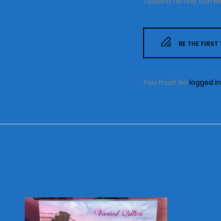
Todavía no hay comen
BE THE FIRS
You must be
logged in