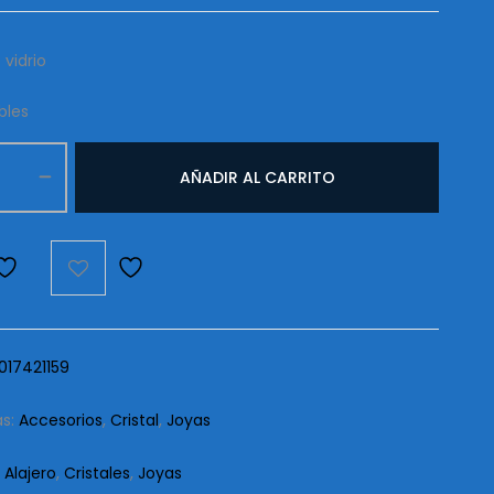
 vidrio
bles
AÑADIR AL CARRITO
re
d
017421159
as:
Accesorios
,
Cristal
,
Joyas
:
Alajero
,
Cristales
,
Joyas