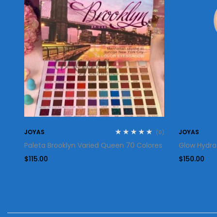
JOYAS
JOYAS
(0)
(0)
Paleta Brooklyn Varied Queen 70 Colores
Glow Hydrat
$
115.00
$
150.00