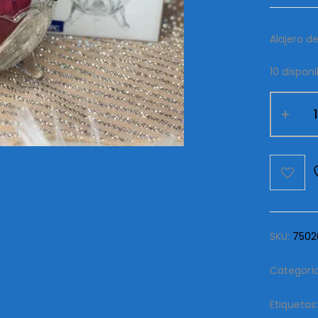
Alajero de
10 disponi
Alajero
Glasswa
vidrio
cantida
SKU:
7502
Categorí
Etiquetas