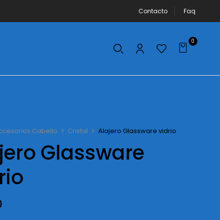
Contacto
Faq
0
ccesorios Cabello
Cristal
Alajero Glassware vidrio
jero Glassware
rio
0