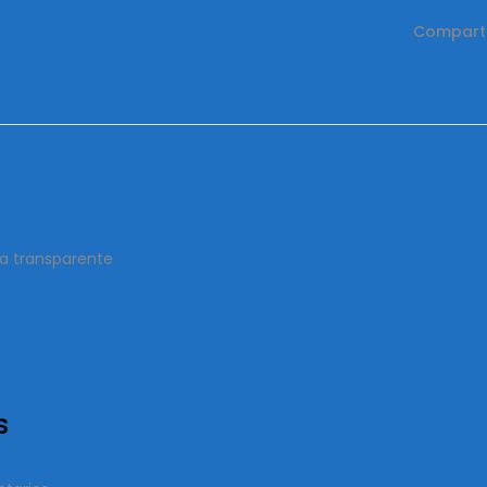
Comparti
eza transparente
s