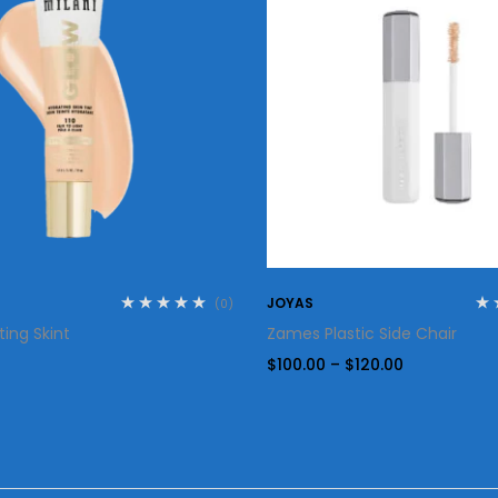
JOYAS
(0)
ing Skint
Zames Plastic Side Chair
$
100.00
–
$
120.00