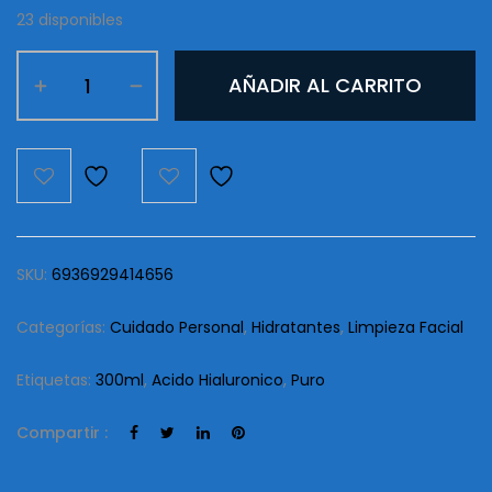
23 disponibles
Acido
AÑADIR AL CARRITO
Hialuronico
Yesnow
cantidad
SKU:
6936929414656
Categorías:
Cuidado Personal
,
Hidratantes
,
Limpieza Facial
Etiquetas:
300ml
,
Acido Hialuronico
,
Puro
Compartir :