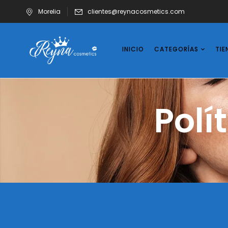
Morelia
clientes@reynacosmetics.com
INICIO
CATEGORÍAS
TIE
Polí